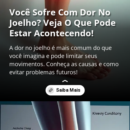
Você Sofre Com Dor No
Joelho? Veja O Que Pode
Estar Acontecendo!
A dor no joelho é mais comum do que
você imagina e pode limitar seus
movimentos. Conheça as causas e como
evitar problemas futuros!
Opening
https://drdaviddelgiglio.com.br/dor-no-joelho-quais-as-principais-causas-opcoes-de-tratamento-e-como-prevenir-esse-desconforto/