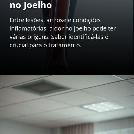
no Joelho
Entre lesões, artrose e condições
inflamatórias, a dor no joelho pode ter
várias origens. Saber identificá-las é
crucial para o tratamento.
Opening
https://drdaviddelgiglio.com.br/dor-no-joelho-quais-as-principais-causas-opcoes-de-tratamento-e-como-prevenir-esse-desconforto/