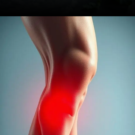
Opening
https://drdaviddelgiglio.com.br/dor-no-joelho-quais-as-principais-causas-opcoes-de-tratamento-e-como-prevenir-esse-desconforto/