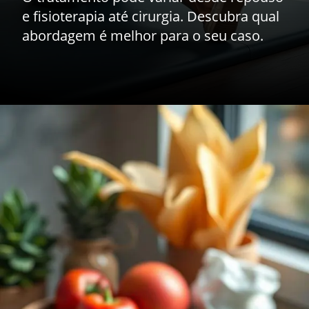
e fisioterapia até cirurgia. Descubra qual
abordagem é melhor para o seu caso.
Opening
https://drdaviddelgiglio.com.br/dor-no-joelho-quais-as-principais-causas-opcoes-de-tratamento-e-como-prevenir-esse-desconforto/