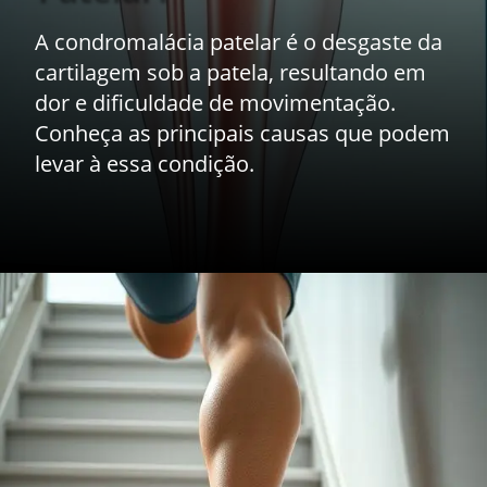
A condromalácia patelar é o desgaste da
cartilagem sob a patela, resultando em
dor e dificuldade de movimentação.
Conheça as principais causas que podem
levar à essa condição.
Opening
https://drdaviddelgiglio.com.br/condromalacia-patelar-o-que-causa-a-dor-na-parte-da-frente-do-joelho-como-identificar-e-os-tratamentos-eficazes/