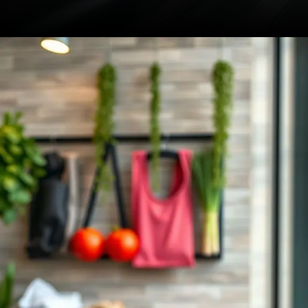
Opening
https://drdaviddelgiglio.com.br/condromalacia-patelar-o-que-causa-a-dor-na-parte-da-frente-do-joelho-como-identificar-e-os-tratamentos-eficazes/