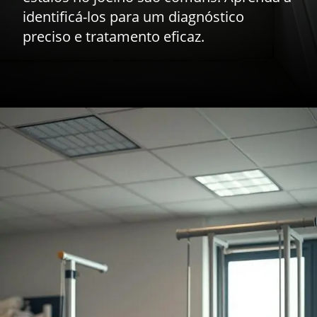
identificá-los para um diagnóstico
preciso e tratamento eficaz.
Opening
https://drdaviddelgiglio.com.br/condromalacia-patelar-o-que-causa-a-dor-na-parte-da-frente-do-joelho-como-identificar-e-os-tratamentos-eficazes/