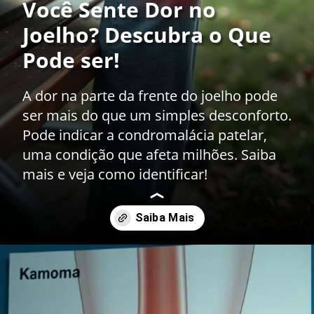
Você Sente Dor no
Joelho? Descubra o Que
Pode ser!
A dor na parte da frente do joelho pode
ser mais do que um simples desconforto.
Pode indicar a condromalácia patelar,
uma condição que afeta milhões. Saiba
mais e veja como identificar!
Opening
https://drdaviddelgiglio.com.br/condromalacia-patelar-o-que-causa-a-dor-na-parte-da-frente-do-joelho-como-identificar-e-os-tratamentos-eficazes/