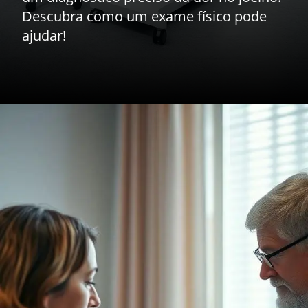
Descubra como um exame físico pode
ajudar!
Opening
https://drdaviddelgiglio.com.br/sentindo-dor-no-joelho-ao-dobrar-entenda-as-possiveis-causas/