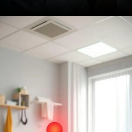
Opening
https://drdaviddelgiglio.com.br/sentindo-dor-no-joelho-ao-dobrar-entenda-as-possiveis-causas/