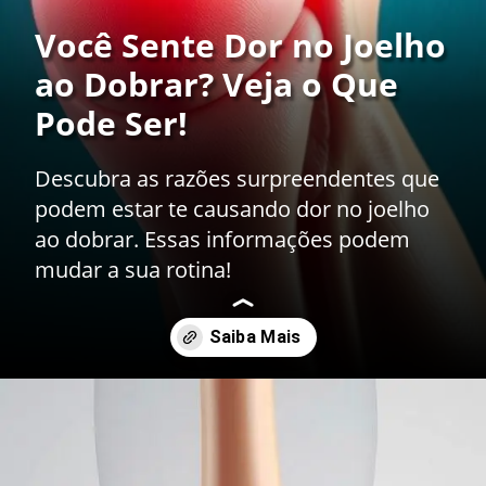
Você Sente Dor no Joelho
ao Dobrar? Veja o Que
Pode Ser!
Descubra as razões surpreendentes que
podem estar te causando dor no joelho
ao dobrar. Essas informações podem
mudar a sua rotina!
Opening
https://drdaviddelgiglio.com.br/sentindo-dor-no-joelho-ao-dobrar-entenda-as-possiveis-causas/