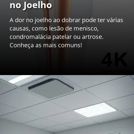
no Joelho
A dor no joelho ao dobrar pode ter várias
causas, como lesão de menisco,
condromalácia patelar ou artrose.
Conheça as mais comuns!
Opening
https://drdaviddelgiglio.com.br/sentindo-dor-no-joelho-ao-dobrar-entenda-as-possiveis-causas/