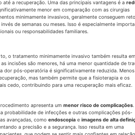
o até a recuperação. Uma das principais vantagens é a
red
ignificativamente menor em comparação com as cirurgias
dimentos minimamente invasivos, geralmente conseguem ret
 invés de semanas ou meses. Isso é especialmente importa
onais ou responsabilidades familiares.
to, o tratamento minimamente invasivo também resulta e
o as incisões são menores, há uma menor quantidade de tr
 a dor pós-operatória é significativamente reduzida. Menos
ecuperação, mas também permite que a fisioterapia e os
mais cedo, contribuindo para uma recuperação mais eficaz.
 procedimento apresenta um
menor risco de complicações
.
i a probabilidade de infecções e outras complicações pós-
ogias avançadas, como
endoscopia
e
imagens de alta defini
ntando a precisão e a segurança. Isso resulta em uma
 pacientes, que podem se sentir mais confiantes em relaçã