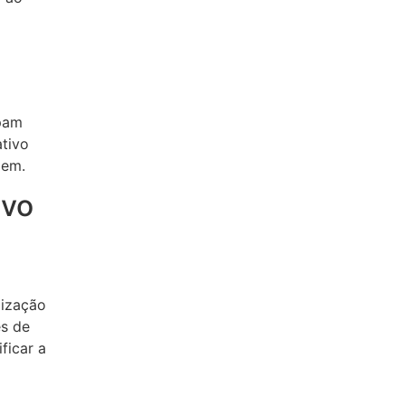
upam
tivo
gem.
ivo
lização
es de
ficar a