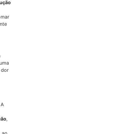
ução
omar
nte
m
auma
 dor
 A
ção
,
o ao