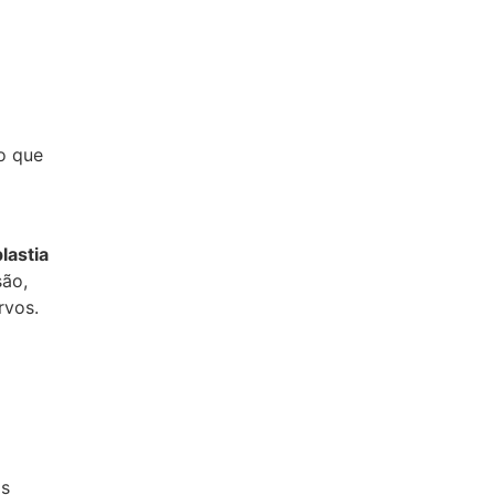
o que
lastia
são,
rvos.
as