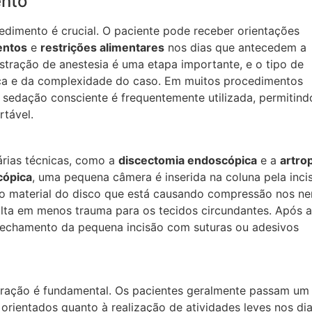
ento
edimento é crucial. O paciente pode receber orientações
entos
e
restrições alimentares
nos dias que antecedem a
stração de anestesia é uma etapa importante, e o tipo de
ica e da complexidade do caso. Em muitos procedimentos
u sedação consciente é frequentemente utilizada, permitind
tável.
rias técnicas, como a
discectomia endoscópica
e a
artrop
cópica
, uma pequena câmera é inserida na coluna pela inci
r o material do disco que está causando compressão nos ne
lta em menos trauma para os tecidos circundantes. Após a
 fechamento da pequena incisão com suturas ou adesivos
eração é fundamental. Os pacientes geralmente passam um
orientados quanto à realização de atividades leves nos di