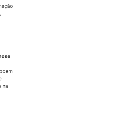
rnação
,
nose
podem
e
e na
a