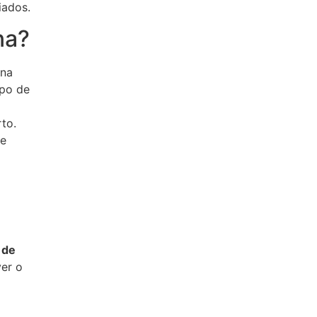
iados.
na?
 na
ipo de
to.
se
 de
ver o