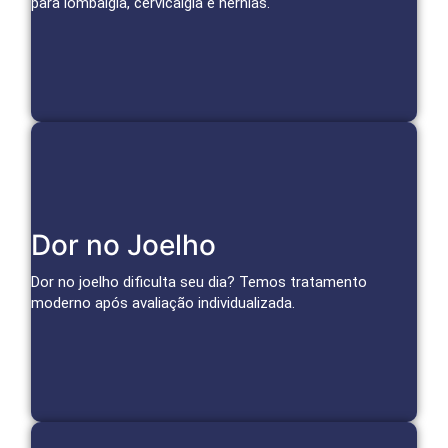
para lombalgia, cervicalgia e hérnias.
Agendar Consulta
Soluções para o Joelho
Dor no Joelho
Infiltrações, medicina regenerativa e técnicas avançadas
para aliviar a dor da artrose e tratar lesões.
Dor no joelho dificulta seu dia? Temos tratamento
moderno após avaliação individualizada.
Agendar Consulta