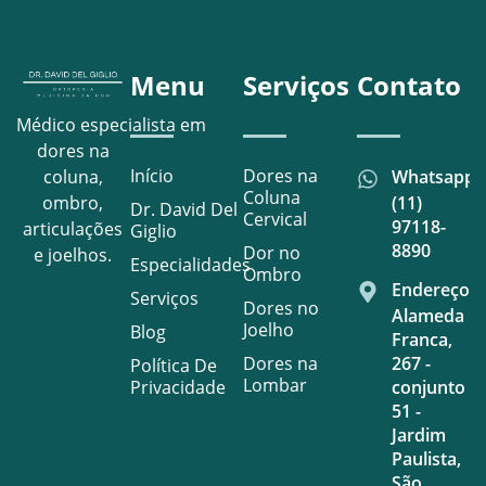
Menu
Serviços
Contato
Médico especialista em
dores na
Início
Dores na
Whatsapp
coluna,
Coluna
(11)
ombro,
Dr. David Del
Cervical
97118-
articulações
Giglio
8890
Dor no
e joelhos.
Especialidades
Ombro
Endereço
Serviços
Dores no
Alameda
Joelho
Blog
Franca,
Dores na
267 -
Política De
Lombar
Privacidade
conjunto
51 -
Jardim
Paulista,
São