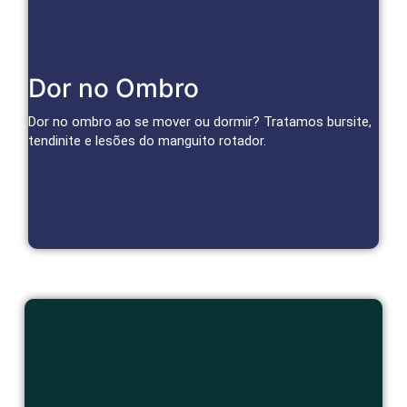
Cuidado Especializado para Ombro
Dor no Ombro
Infiltrações, bloqueios e terapias regenerativas reduzem
inflamação e dor, restaurando a função do ombro.
Dor no ombro ao se mover ou dormir? Tratamos bursite,
tendinite e lesões do manguito rotador.
Agendar Consulta
Cuidado Humanizado