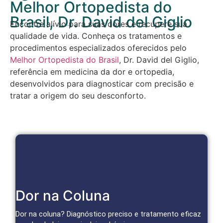
Melhor Ortopedista do
Brasil, Dr. David del Giglio
Encontre alívio para suas dores e recupere sua
qualidade de vida. Conheça os tratamentos e
procedimentos especializados oferecidos pelo
Melhor Ortopedista do Brasil
, Dr. David del Giglio,
referência em medicina da dor e ortopedia,
desenvolvidos para diagnosticar com precisão e
tratar a origem do seu desconforto.
Tratamentos Avançados para Coluna
Dor na Coluna
Bloqueios, infiltrações e técnicas minimamente invasivas
tratam a causa da dor e restauram a mobilidade.
Dor na coluna? Diagnóstico preciso e tratamento eficaz