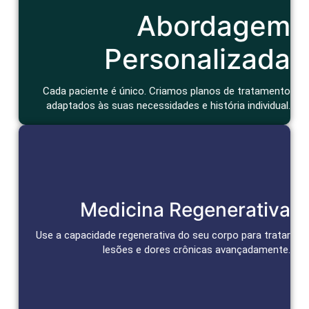
Abordagem
Consulta atenciosa e um tratamento que considera seu
contexto de vida e bem-estar geral.
Agendar Consulta
Personalizada
Cada paciente é único. Criamos planos de tratamento
adaptados às suas necessidades e história individual.
Reparação e Alívio Duradouro
Medicina Regenerativa
Células-tronco e bioativos reparam tecidos, aceleram a cura
e promovem alívio duradouro da dor.
Use a capacidade regenerativa do seu corpo para tratar
lesões e dores crônicas avançadamente.
Agendar Consulta