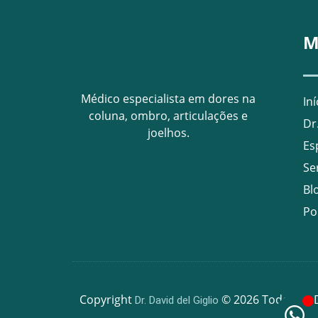
M
Médico especialista em dores na
Iní
coluna, ombro, articulações e
Dr
joelhos.
Es
Se
Bl
Po
Copyright
© 2026 Todos os D
Dr. David del Giglio