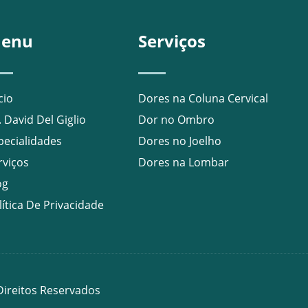
enu
Serviços
cio
Dores na Coluna Cervical
. David Del Giglio
Dor no Ombro
pecialidades
Dores no Joelho
rviços
Dores na Lombar
og
lítica De Privacidade
ireitos Reservados