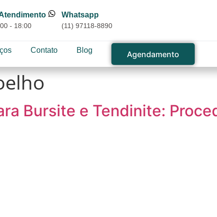
 Atendimento
Whatsapp
00 - 18:00
(11) 97118-8890
iços
Contato
Blog
Agendamento
oelho
ara Bursite e Tendinite: Proc