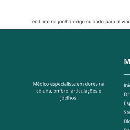
Tendinite no joelho exige cuidado para alivi
M
Médico especialista em dores na
Iní
coluna, ombro, articulações e
Dr
joelhos.
Es
Se
Bl