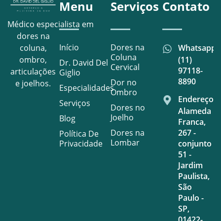
Menu
Serviços
Contato
Médico especialista em
dores na
Início
Dores na
Whatsapp
coluna,
Coluna
(11)
ombro,
Dr. David Del
Cervical
97118-
articulações
Giglio
8890
Dor no
e joelhos.
Especialidades
Ombro
Endereço
Serviços
Dores no
Alameda
Joelho
Blog
Franca,
Dores na
267 -
Política De
Lombar
Privacidade
conjunto
51 -
Jardim
Paulista,
São
Paulo -
SP,
01422-