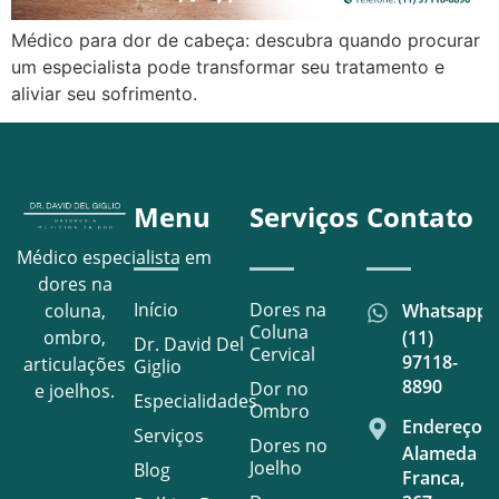
Médico para dor de cabeça: descubra quando procurar
um especialista pode transformar seu tratamento e
aliviar seu sofrimento.
Menu
Serviços
Contato
Médico especialista em
dores na
Início
Dores na
Whatsapp
coluna,
Coluna
(11)
ombro,
Dr. David Del
Cervical
97118-
articulações
Giglio
8890
Dor no
e joelhos.
Especialidades
Ombro
Endereço
Serviços
Dores no
Alameda
Joelho
Blog
Franca,