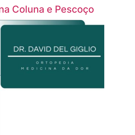
s na Coluna e Pescoço