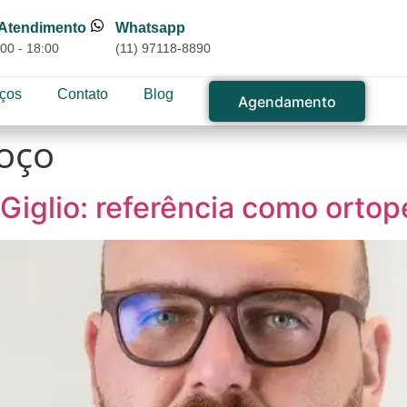
 Atendimento
Whatsapp
00 - 18:00
(11) 97118-8890
iços
Contato
Blog
Agendamento
coço
Giglio: referência como orto