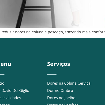
reduzir dores na coluna e pescoço, trazendo mais conforto
enu
Serviços
cio
Dores na Coluna Cervical
. David Del Giglio
Dor no Ombro
pecialidades
Dores no Joelho
rviços
Dores na Lombar