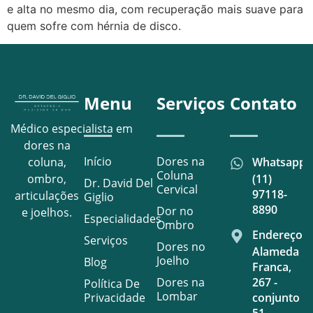
e alta no mesmo dia, com recuperação mais suave para
quem sofre com hérnia de disco.
Menu
Serviços
Contato
Médico especialista em
dores na
Início
Dores na
Whatsapp
coluna,
Coluna
(11)
ombro,
Dr. David Del
Cervical
97118-
articulações
Giglio
8890
Dor no
e joelhos.
Especialidades
Ombro
Endereço
Serviços
Dores no
Alameda
Joelho
Blog
Franca,
Dores na
267 -
Política De
Lombar
Privacidade
conjunto