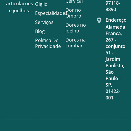
Cervical
97118-
articulações
Giglio
8890
Dor no
e joelhos.
Especialidades
Ombro
Endereço
Serviços
Dores no
Alameda
Joelho
Blog
Franca,
Dores na
267 -
Política De
Lombar
Privacidade
conjunto
51 -
Jardim
Paulista,
São
Paulo -
SP,
01422-
001