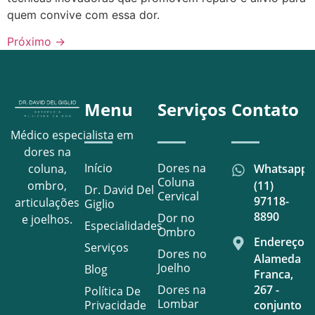
quem convive com essa dor.
Próximo
→
Menu
Serviços
Contato
Médico especialista em
dores na
Início
Dores na
Whatsapp
coluna,
Coluna
(11)
ombro,
Dr. David Del
Cervical
97118-
articulações
Giglio
8890
Dor no
e joelhos.
Especialidades
Ombro
Endereço
Serviços
Dores no
Alameda
Joelho
Blog
Franca,
Dores na
267 -
Política De
Lombar
Privacidade
conjunto