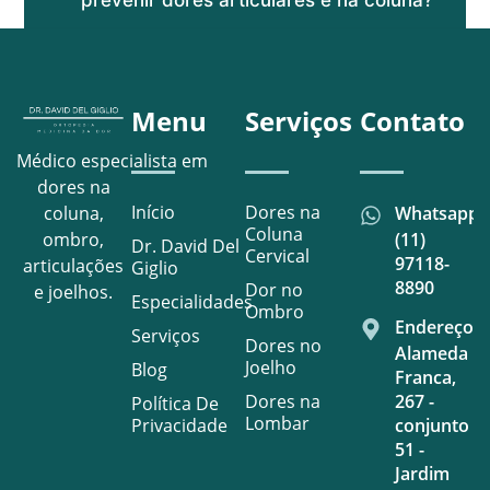
prevenir dores articulares e na coluna?
Menu
Serviços
Contato
Médico especialista em
dores na
Início
Dores na
Whatsapp
coluna,
Coluna
(11)
ombro,
Dr. David Del
Cervical
97118-
articulações
Giglio
8890
Dor no
e joelhos.
Especialidades
Ombro
Endereço
Serviços
Dores no
Alameda
Joelho
Blog
Franca,
Dores na
267 -
Política De
Lombar
Privacidade
conjunto
51 -
Jardim