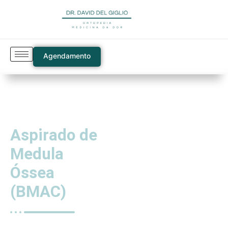
Agendamento
Aspirado de
Medula
Óssea
(BMAC)