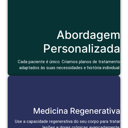
Cuidado Humanizado
Abordagem
Consulta atenciosa e um tratamento que considera seu
contexto de vida e bem-estar geral.
Agendar Consulta
Personalizada
Cada paciente é único. Criamos planos de tratamento
adaptados às suas necessidades e história individual.
Reparação e Alívio Duradouro
Medicina Regenerativa
Células-tronco e bioativos reparam tecidos, aceleram a cura
e promovem alívio duradouro da dor.
Use a capacidade regenerativa do seu corpo para tratar
lesões e dores crônicas avançadamente.