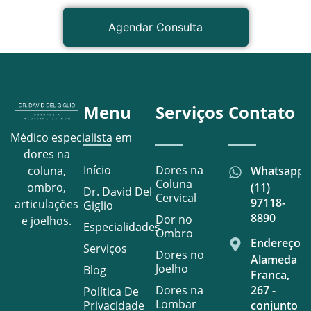
Agendar Consulta
Menu
Serviços
Contato
Médico especialista em
dores na
Início
Dores na
Whatsapp
coluna,
Coluna
(11)
ombro,
Dr. David Del
Cervical
97118-
articulações
Giglio
8890
Dor no
e joelhos.
Especialidades
Ombro
Endereço
Serviços
Dores no
Alameda
Joelho
Blog
Franca,
Dores na
267 -
Política De
Lombar
Privacidade
conjunto