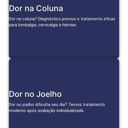
Tratamentos Avançados para Coluna
Dor na Coluna
Bloqueios, infiltrações e técnicas minimamente invasivas
tratam a causa da dor e restauram a mobilidade.
Dor na coluna? Diagnóstico preciso e tratamento eficaz
para lombalgia, cervicalgia e hérnias.
Agendar Consulta
Soluções para o Joelho
Dor no Joelho
Infiltrações, medicina regenerativa e técnicas avançadas
para aliviar a dor da artrose e tratar lesões.
Dor no joelho dificulta seu dia? Temos tratamento
moderno após avaliação individualizada.
Agendar Consulta