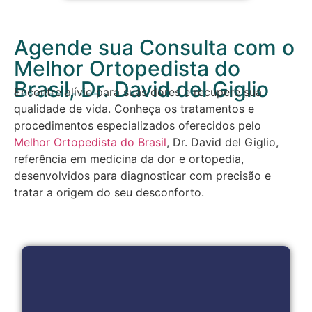
Agende sua Consulta com o
Melhor Ortopedista do
Brasil, Dr. David del Giglio
Encontre alívio para suas dores e recupere sua
qualidade de vida. Conheça os tratamentos e
procedimentos especializados oferecidos pelo
Melhor Ortopedista do Brasil
, Dr. David del Giglio,
referência em medicina da dor e ortopedia,
desenvolvidos para diagnosticar com precisão e
tratar a origem do seu desconforto.