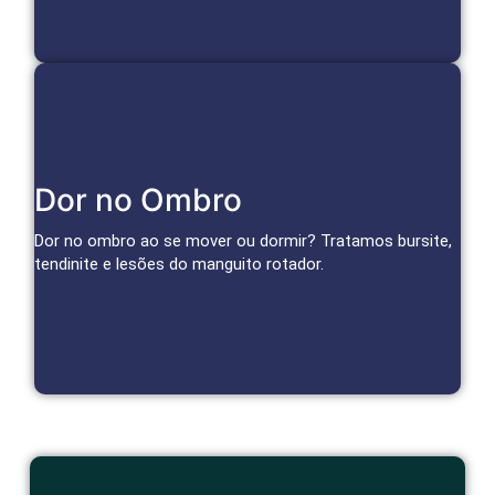
Cuidado Especializado para Ombro
Dor no Ombro
Infiltrações, bloqueios e terapias regenerativas reduzem
inflamação e dor, restaurando a função do ombro.
Dor no ombro ao se mover ou dormir? Tratamos bursite,
tendinite e lesões do manguito rotador.
Agendar Consulta