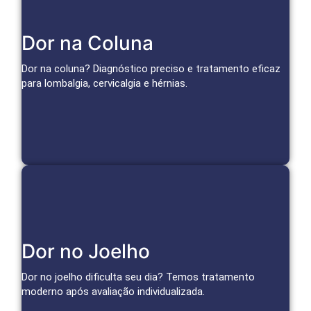
Tratamentos Avançados para Coluna
Dor na Coluna
Bloqueios, infiltrações e técnicas minimamente invasivas
tratam a causa da dor e restauram a mobilidade.
Dor na coluna? Diagnóstico preciso e tratamento eficaz
para lombalgia, cervicalgia e hérnias.
Agendar Consulta
Soluções para o Joelho
Dor no Joelho
Infiltrações, medicina regenerativa e técnicas avançadas
para aliviar a dor da artrose e tratar lesões.
Dor no joelho dificulta seu dia? Temos tratamento
moderno após avaliação individualizada.
Agendar Consulta