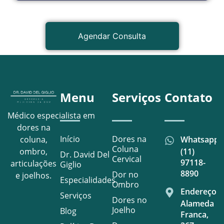
Agendar Consulta
Menu
Serviços
Contato
Médico especialista em
dores na
Início
Dores na
Whatsapp
coluna,
Coluna
(11)
ombro,
Dr. David Del
Cervical
97118-
articulações
Giglio
8890
Dor no
e joelhos.
Especialidades
Ombro
Endereço
Serviços
Dores no
Alameda
Joelho
Blog
Franca,