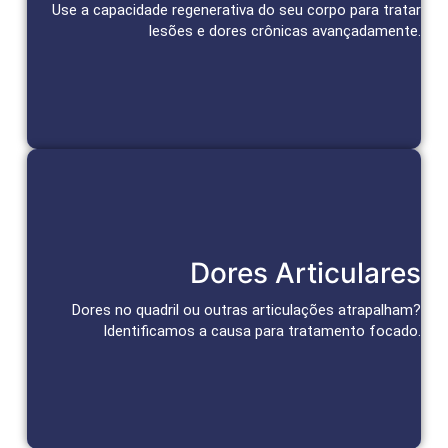
e promovem alívio duradouro da dor.
Use a capacidade regenerativa do seu corpo para tratar
lesões e dores crônicas avançadamente.
Agendar Consulta
Tratamento das Articulações
Dores Articulares
Abordagens personalizadas para alívio da dor e recuperação
da função articular.
Dores no quadril ou outras articulações atrapalham?
Identificamos a causa para tratamento focado.
Agendar Consulta