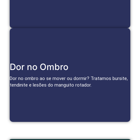
Cuidado Especializado para Ombro
Dor no Ombro
Infiltrações, bloqueios e terapias regenerativas reduzem
inflamação e dor, restaurando a função do ombro.
Dor no ombro ao se mover ou dormir? Tratamos bursite,
tendinite e lesões do manguito rotador.
Agendar Consulta