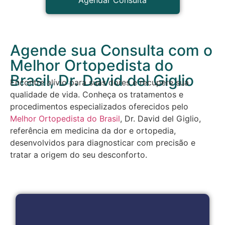
Agendar Consulta
Agende sua Consulta com o
Melhor Ortopedista do
Brasil, Dr. David del Giglio
Encontre alívio para suas dores e recupere sua
qualidade de vida. Conheça os tratamentos e
procedimentos especializados oferecidos pelo
Melhor Ortopedista do Brasil
, Dr. David del Giglio,
referência em medicina da dor e ortopedia,
desenvolvidos para diagnosticar com precisão e
tratar a origem do seu desconforto.