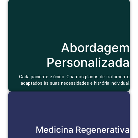
Cuidado Humanizado
Abordagem
Consulta atenciosa e um tratamento que considera seu
contexto de vida e bem-estar geral.
Agendar Consulta
Personalizada
Cada paciente é único. Criamos planos de tratamento
adaptados às suas necessidades e história individual.
Reparação e Alívio Duradouro
Medicina Regenerativa
Células-tronco e bioativos reparam tecidos, aceleram a cura