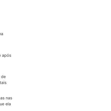
na
e após
 de
tais
mas nas
ue ela