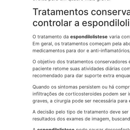
Tratamentos conservad
controlar a espondilol
O tratamento da
espondilolistese
varia con
Em geral, os tratamentos começam pela abor
medicamentos para dor e anti-inflamatórios,
O objetivo dos tratamentos conservadores é 
paciente retome suas atividades diárias c
recomendado para dar suporte extra enquan
Quando os sintomas persistem ou há compro
infiltrações de corticosteroides podem ser 
graves, a cirurgia pode ser necessária para 
A decisão pelo tipo de tratamento deve ser 
resultados dos exames de imagem, buscando
A
espondilolistese
pode causar desconforto