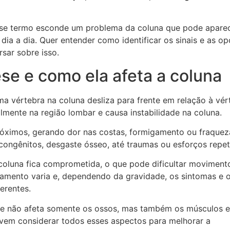
sse termo esconde um problema da coluna que pode apare
ia a dia. Quer entender como identificar os sinais e as o
sar sobre isso.
ese e como ela afeta a coluna
 vértebra na coluna desliza para frente em relação à vér
almente na região lombar e causa instabilidade na coluna.
róximos, gerando dor nas costas, formigamento ou fraquez
ongênitos, desgaste ósseo, até traumas ou esforços repeti
coluna fica comprometida, o que pode dificultar moviment
izamento varia e, dependendo da gravidade, os sintomas e 
erentes.
ese não afeta somente os ossos, mas também os músculos e
evem considerar todos esses aspectos para melhorar a