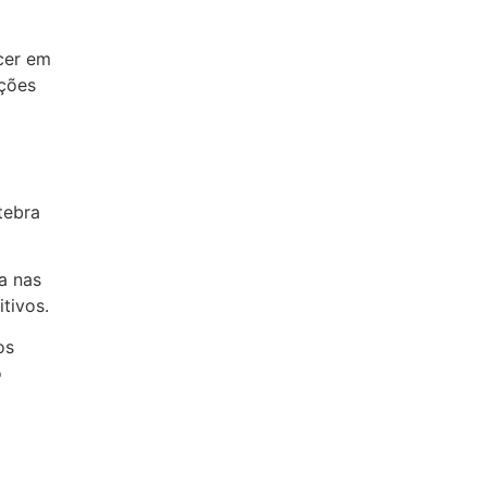
cer em
pções
tebra
a nas
tivos.
os
o