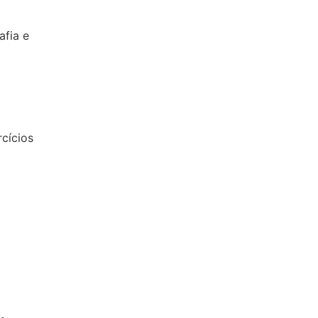
afia e
rcícios