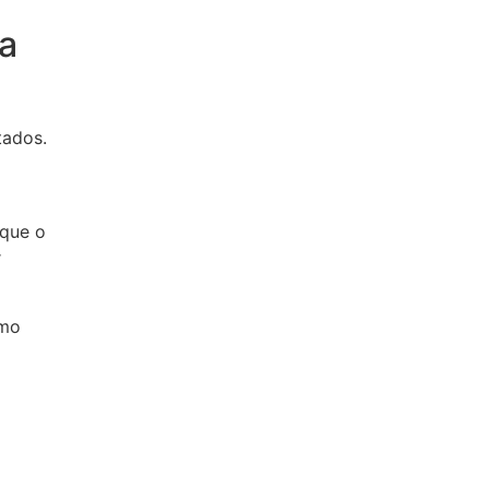
a
tados.
 que o
r
omo