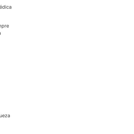
édica
mpre
a
queza