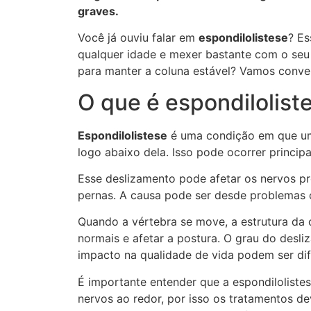
graves.
Você já ouviu falar em
espondilolistese
? E
qualquer idade e mexer bastante com o seu d
para manter a coluna estável? Vamos conver
O que é espondilolist
Espondilolistese
é uma condição em que uma
logo abaixo dela. Isso pode ocorrer princip
Esse deslizamento pode afetar os nervos p
pernas. A causa pode ser desde problemas c
Quando a vértebra se move, a estrutura da 
normais e afetar a postura. O grau do desl
impacto na qualidade de vida podem ser dif
É importante entender que a espondilolist
nervos ao redor, por isso os tratamentos d