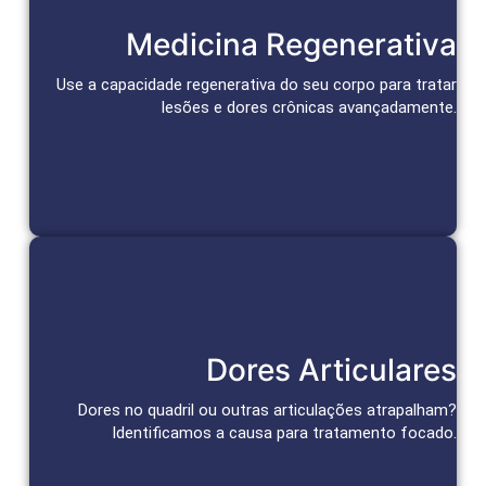
Reparação e Alívio Duradouro
Medicina Regenerativa
Células-tronco e bioativos reparam tecidos, aceleram a cura
e promovem alívio duradouro da dor.
Use a capacidade regenerativa do seu corpo para tratar
lesões e dores crônicas avançadamente.
Agendar Consulta
Tratamento das Articulações
Dores Articulares
Abordagens personalizadas para alívio da dor e recuperação
da função articular.
Dores no quadril ou outras articulações atrapalham?
Identificamos a causa para tratamento focado.
Agendar Consulta