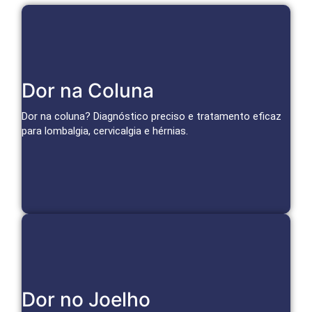
Tratamentos Avançados para Coluna
Dor na Coluna
Bloqueios, infiltrações e técnicas minimamente invasivas
tratam a causa da dor e restauram a mobilidade.
Dor na coluna? Diagnóstico preciso e tratamento eficaz
para lombalgia, cervicalgia e hérnias.
Agendar Consulta
Soluções para o Joelho
Dor no Joelho
Infiltrações, medicina regenerativa e técnicas avançadas