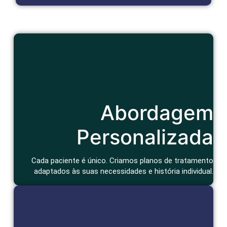
Cuidado Humanizado
Abordagem
Consulta atenciosa e um tratamento que considera seu
contexto de vida e bem-estar geral.
Agendar Consulta
Personalizada
Cada paciente é único. Criamos planos de tratamento
adaptados às suas necessidades e história individual.