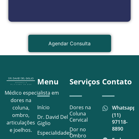
Agendar Consulta
Menu
Serviços
Contato
Médico especialista em
dores na
Início
Dores na
Whatsapp
coluna,
Coluna
(11)
ombro,
Dr. David Del
Cervical
97118-
articulações
Giglio
8890
Dor no
e joelhos.
Especialidades
Ombro