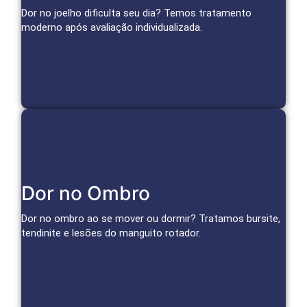
para aliviar a dor da artrose e tratar lesões.
Dor no joelho dificulta seu dia? Temos tratamento
moderno após avaliação individualizada.
Agendar Consulta
Cuidado Especializado para Ombro
Dor no Ombro
Infiltrações, bloqueios e terapias regenerativas reduzem
inflamação e dor, restaurando a função do ombro.
Dor no ombro ao se mover ou dormir? Tratamos bursite,
tendinite e lesões do manguito rotador.
Agendar Consulta