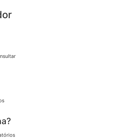
dor
nsultar
os
na?
atórios