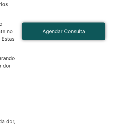
rios
to
nte no
Agendar Consulta
 Estas
derando
a dor
da dor,