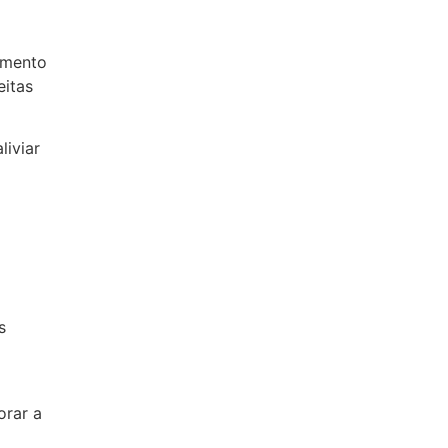
amento
eitas
liviar
s
orar a