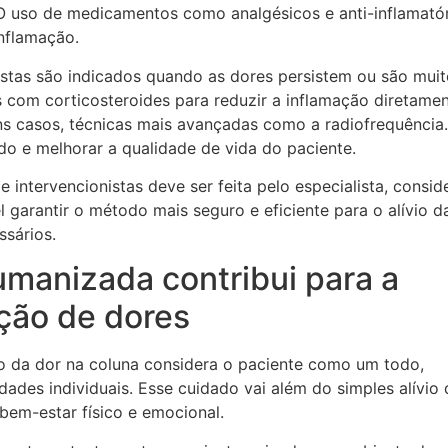
 O uso de medicamentos como analgésicos e anti-inflamató
inflamação.
nistas são indicados quando as dores persistem ou são mui
s com corticosteroides para reduzir a inflamação diretame
uns casos, técnicas mais avançadas como a radiofrequência.
do e melhorar a qualidade de vida do paciente.
 intervencionistas deve ser feita pelo especialista, consi
l garantir o método mais seguro e eficiente para o alívio d
sários.
anizada contribui para a
ção de dores
 da dor na coluna considera o paciente como um todo,
dades individuais. Esse cuidado vai além do simples alívio 
bem-estar físico e emocional.