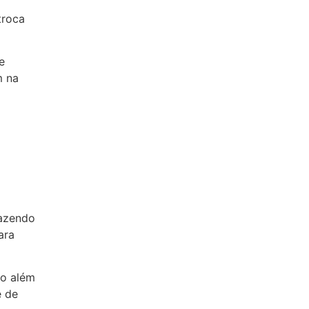
troca
e
m na
razendo
ara
ão além
e de