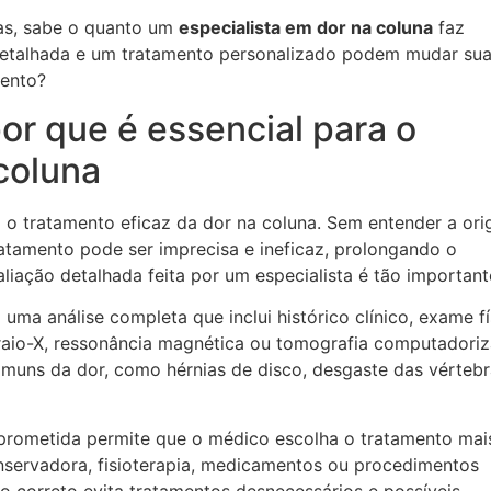
as, sabe o quanto um
especialista em dor na coluna
faz
etalhada e um tratamento personalizado podem mudar sua
mento?
or que é essencial para o
coluna
 o tratamento eficaz da dor na coluna. Sem entender a or
ratamento pode ser imprecisa e ineficaz, prolongando o
aliação detalhada feita por um especialista é tão important
 uma análise completa que inclui histórico clínico, exame fí
aio-X, ressonância magnética ou tomografia computadoriz
omuns da dor, como hérnias de disco, desgaste das vérteb
mprometida permite que o médico escolha o tratamento mai
nservadora, fisioterapia, medicamentos ou procedimentos
co correto evita tratamentos desnecessários e possíveis