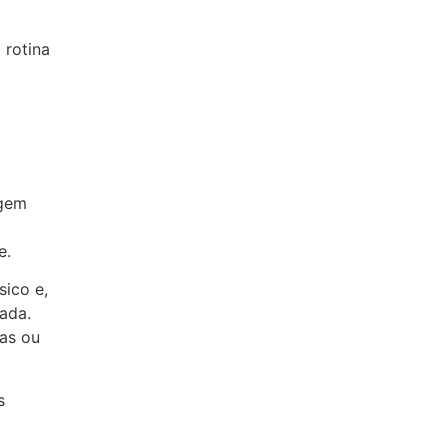
 rotina
igem
e.
sico e,
ada.
ras ou
s