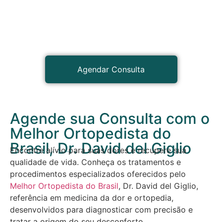
Agendar Consulta
Agende sua Consulta com o
Melhor Ortopedista do
Brasil, Dr. David del Giglio
Encontre alívio para suas dores e recupere sua
qualidade de vida. Conheça os tratamentos e
procedimentos especializados oferecidos pelo
Melhor Ortopedista do Brasil
, Dr. David del Giglio,
referência em medicina da dor e ortopedia,
desenvolvidos para diagnosticar com precisão e
tratar a origem do seu desconforto.