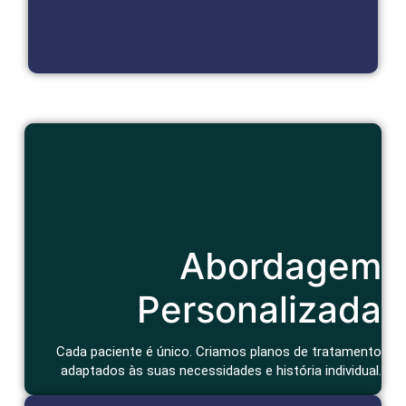
Cuidado Humanizado
Abordagem
Consulta atenciosa e um tratamento que considera seu
contexto de vida e bem-estar geral.
Agendar Consulta
Personalizada
Cada paciente é único. Criamos planos de tratamento
adaptados às suas necessidades e história individual.