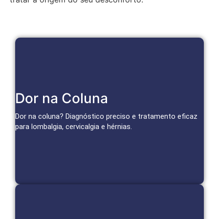
Tratamentos Avançados para Coluna
Dor na Coluna
Bloqueios, infiltrações e técnicas minimamente invasivas
tratam a causa da dor e restauram a mobilidade.
Dor na coluna? Diagnóstico preciso e tratamento eficaz
para lombalgia, cervicalgia e hérnias.
Agendar Consulta