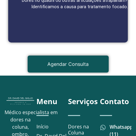
Dores no quadril ou outras articulações atrapalham?
Identificamos a causa para tratamento focado.
Agendar Consulta
Agendar Consulta
Menu
Serviços
Contato
Médico especialista em
dores na
Início
Dores na
Whatsapp
coluna,
Coluna
(11)
ombro,
Dr. David Del