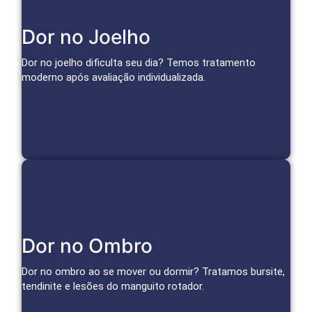
Soluções para o Joelho
Dor no Joelho
Infiltrações, medicina regenerativa e técnicas avançadas
para aliviar a dor da artrose e tratar lesões.
Dor no joelho dificulta seu dia? Temos tratamento
moderno após avaliação individualizada.
Agendar Consulta
Cuidado Especializado para Ombro
Dor no Ombro
Infiltrações, bloqueios e terapias regenerativas reduzem
inflamação e dor, restaurando a função do ombro.
Dor no ombro ao se mover ou dormir? Tratamos bursite,
tendinite e lesões do manguito rotador.
Agendar Consulta