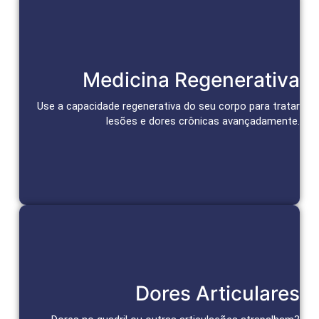
Reparação e Alívio Duradouro
Medicina Regenerativa
Células-tronco e bioativos reparam tecidos, aceleram a cura
e promovem alívio duradouro da dor.
Use a capacidade regenerativa do seu corpo para tratar
lesões e dores crônicas avançadamente.
Agendar Consulta
Tratamento das Articulações
Dores Articulares
Abordagens personalizadas para alívio da dor e recuperação
da função articular.