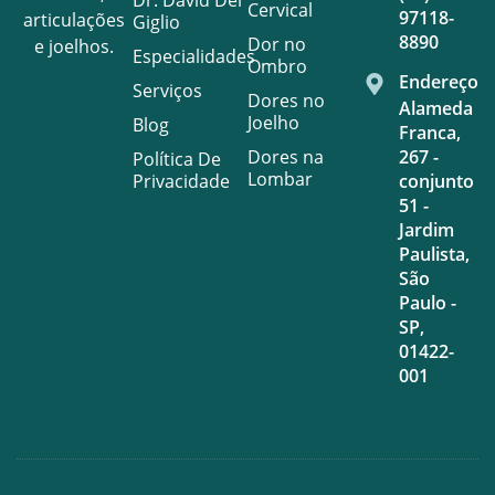
Cervical
97118-
articulações
Giglio
8890
Dor no
e joelhos.
Especialidades
Ombro
Endereço
Serviços
Dores no
Alameda
Joelho
Blog
Franca,
Dores na
267 -
Política De
Lombar
Privacidade
conjunto
51 -
Jardim
Paulista,
São
Paulo -
SP,
01422-
001