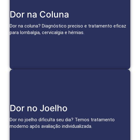
Tratamentos Avançados para Coluna
Dor na Coluna
Bloqueios, infiltrações e técnicas minimamente invasivas
tratam a causa da dor e restauram a mobilidade.
Dor na coluna? Diagnóstico preciso e tratamento eficaz
para lombalgia, cervicalgia e hérnias.
Agendar Consulta
Soluções para o Joelho
Dor no Joelho
Infiltrações, medicina regenerativa e técnicas avançadas
para aliviar a dor da artrose e tratar lesões.
Dor no joelho dificulta seu dia? Temos tratamento
moderno após avaliação individualizada.
Agendar Consulta