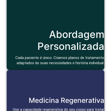
Cuidado Humanizado
Abordagem
Consulta atenciosa e um tratamento que considera seu
contexto de vida e bem-estar geral.
Agendar Consulta
Personalizada
Cada paciente é único. Criamos planos de tratamento
adaptados às suas necessidades e história individual.
Reparação e Alívio Duradouro
Medicina Regenerativa
Células-tronco e bioativos reparam tecidos, aceleram a cura
e promovem alívio duradouro da dor.
Use a capacidade regenerativa do seu corpo para tratar