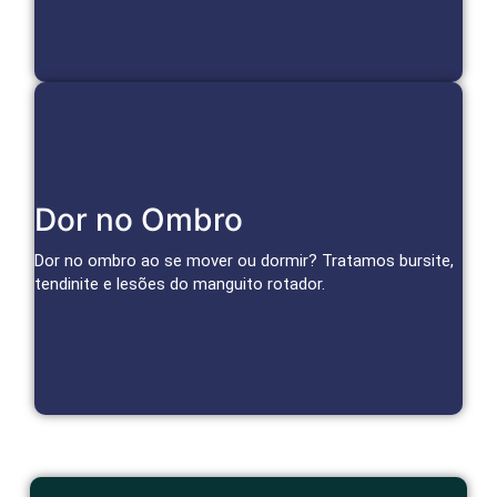
Cuidado Especializado para Ombro
Dor no Ombro
Infiltrações, bloqueios e terapias regenerativas reduzem
inflamação e dor, restaurando a função do ombro.
Dor no ombro ao se mover ou dormir? Tratamos bursite,
tendinite e lesões do manguito rotador.
Agendar Consulta