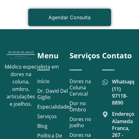
Agendar Consulta
Menu
Serviços
Contato
Médico especialista em
dores na
Início
Dores na
Whatsapp
coluna,
Coluna
(11)
ombro,
Dr. David Del
Cervical
97118-
articulações
Giglio
8890
Dor no
e joelhos.
Especialidades
Ombro
Endereço
Serviços
Dores no
Alameda
Joelho
Blog
Franca,
Dores na
267 -
Política De