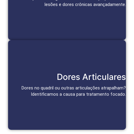
lesões e dores crônicas avançadamente.
Agendar Consulta
Tratamento das Articulações
Dores Articulares
Abordagens personalizadas para alívio da dor e recuperação
da função articular.
Dores no quadril ou outras articulações atrapalham?
Identificamos a causa para tratamento focado.
Agendar Consulta