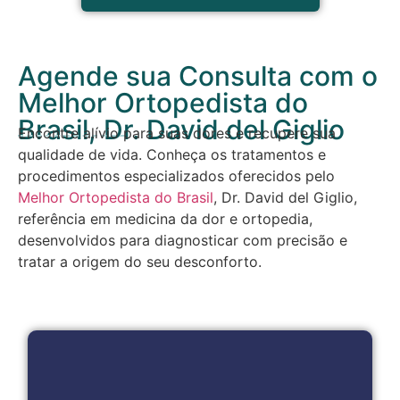
Agende sua Consulta com o
Melhor Ortopedista do
Brasil, Dr. David del Giglio
Encontre alívio para suas dores e recupere sua
qualidade de vida. Conheça os tratamentos e
procedimentos especializados oferecidos pelo
Melhor Ortopedista do Brasil
, Dr. David del Giglio,
referência em medicina da dor e ortopedia,
desenvolvidos para diagnosticar com precisão e
tratar a origem do seu desconforto.