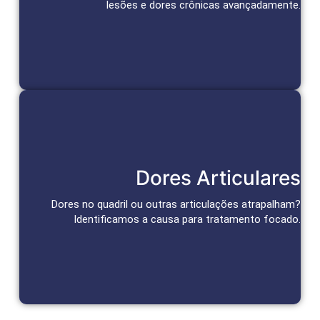
lesões e dores crônicas avançadamente.
Agendar Consulta
Tratamento das Articulações
Dores Articulares
Abordagens personalizadas para alívio da dor e recuperação
da função articular.
Dores no quadril ou outras articulações atrapalham?
Identificamos a causa para tratamento focado.
Agendar Consulta