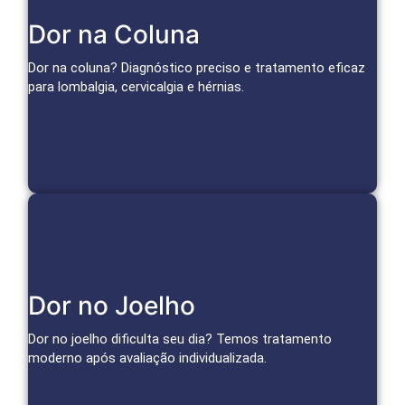
Tratamentos Avançados para Coluna
Dor na Coluna
Bloqueios, infiltrações e técnicas minimamente invasivas
tratam a causa da dor e restauram a mobilidade.
Dor na coluna? Diagnóstico preciso e tratamento eficaz
para lombalgia, cervicalgia e hérnias.
Agendar Consulta
Soluções para o Joelho
Dor no Joelho
Infiltrações, medicina regenerativa e técnicas avançadas
para aliviar a dor da artrose e tratar lesões.
Dor no joelho dificulta seu dia? Temos tratamento
moderno após avaliação individualizada.
Agendar Consulta