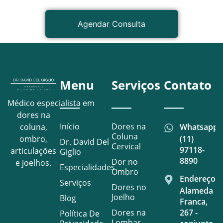
Agendar Consulta
Menu
Serviços
Contato
Médico especialista em
dores na
Início
Dores na
Whatsapp
coluna,
Coluna
(11)
ombro,
Dr. David Del
Cervical
97118-
articulações
Giglio
8890
Dor no
e joelhos.
Especialidades
Ombro
Endereço
Serviços
Dores no
Alameda
Joelho
Blog
Franca,
Dores na
267 -
Política De
Lombar