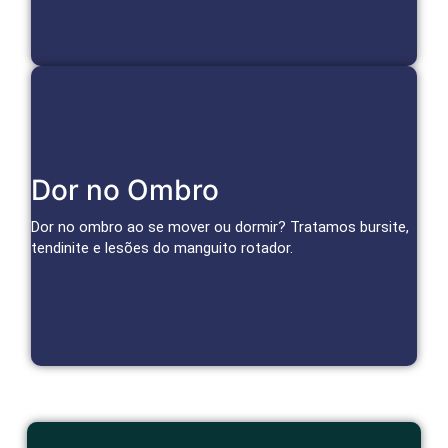
Cuidado Especializado para Ombro
Dor no Ombro
Infiltrações, bloqueios e terapias regenerativas reduzem
inflamação e dor, restaurando a função do ombro.
Dor no ombro ao se mover ou dormir? Tratamos bursite,
tendinite e lesões do manguito rotador.
Agendar Consulta