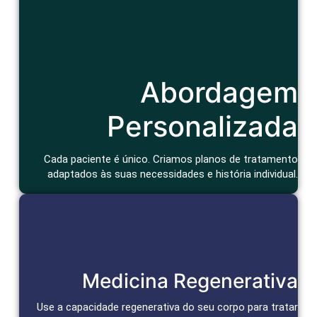
Cuidado Humanizado
Abordagem
Consulta atenciosa e um tratamento que considera seu
contexto de vida e bem-estar geral.
Agendar Consulta
Personalizada
Cada paciente é único. Criamos planos de tratamento
adaptados às suas necessidades e história individual.
Reparação e Alívio Duradouro
Medicina Regenerativa
Células-tronco e bioativos reparam tecidos, aceleram a cura
e promovem alívio duradouro da dor.
Use a capacidade regenerativa do seu corpo para tratar