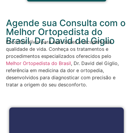
Agende sua Consulta com o
Melhor Ortopedista do
Brasil, Dr. David del Giglio
Encontre alívio para suas dores e recupere sua
qualidade de vida. Conheça os tratamentos e
procedimentos especializados oferecidos pelo
Melhor Ortopedista do Brasil
, Dr. David del Giglio,
referência em medicina da dor e ortopedia,
desenvolvidos para diagnosticar com precisão e
tratar a origem do seu desconforto.