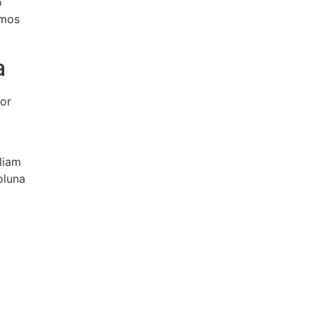
o
amos
a
or
liam
oluna