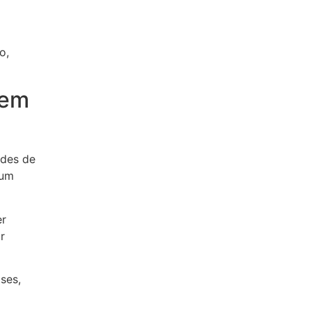
o,
 em
ades de
 um
er
r
ses,