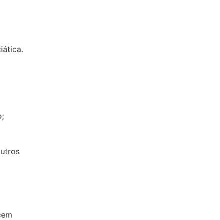
ática.
o;
utros
ecem