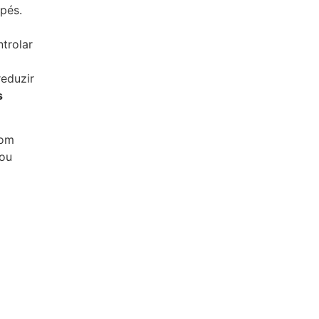
pés.
trolar
reduzir
s
com
 ou