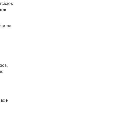
rcícios
a em
dar na
ica,
io
dade