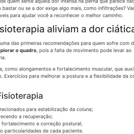
e quem sente aquela dor intensa na perna que parece nã
bastar ou se a dor exige algo mais, como infiltrações? V
veis para ajudar você a reconhecer o melhor caminho.
ioterapia aliviam a dor ciátic
é uma das primeiras recomendações para quem sofre com d
piorar o quadro
, pois a falta de movimento pode levar ao
na.
cas, como alongamentos e fortalecimento muscular, que auxi
. Exercícios para melhorar a postura e a flexibilidade da c
Fisioterapia
irecionados para estabilização da coluna;
recendo a recuperação;
fortalecimento e correção postural;
o particularidades de cada paciente.