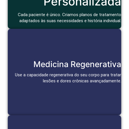
Personalizada
Cada paciente é único. Criamos planos de tratamento
adaptados às suas necessidades e história individual.
Reparação e Alívio Duradouro
Medicina Regenerativa
Células-tronco e bioativos reparam tecidos, aceleram a cura
e promovem alívio duradouro da dor.
Use a capacidade regenerativa do seu corpo para tratar
lesões e dores crônicas avançadamente.
Agendar Consulta