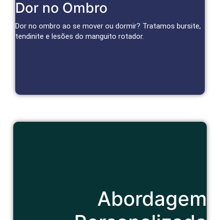
Cuidado Especializado para Ombro
Dor no Ombro
Infiltrações, bloqueios e terapias regenerativas reduzem
inflamação e dor, restaurando a função do ombro.
Dor no ombro ao se mover ou dormir? Tratamos bursite,
tendinite e lesões do manguito rotador.
Agendar Consulta
Cuidado Humanizado
Abordagem
Consulta atenciosa e um tratamento que considera seu
contexto de vida e bem-estar geral.
Agendar Consulta