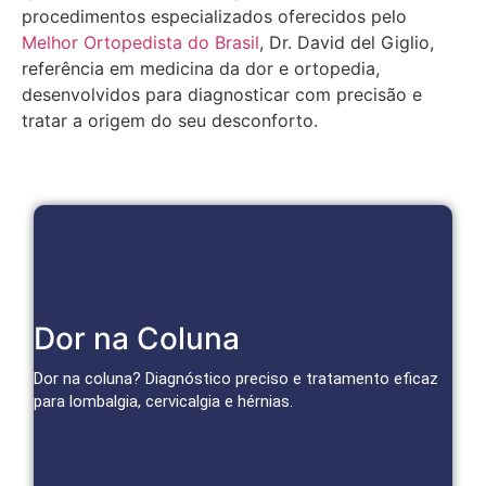
procedimentos especializados oferecidos pelo
Melhor Ortopedista do Brasil
, Dr. David del Giglio,
referência em medicina da dor e ortopedia,
desenvolvidos para diagnosticar com precisão e
tratar a origem do seu desconforto.
Tratamentos Avançados para Coluna
Dor na Coluna
Bloqueios, infiltrações e técnicas minimamente invasivas
tratam a causa da dor e restauram a mobilidade.
Dor na coluna? Diagnóstico preciso e tratamento eficaz
para lombalgia, cervicalgia e hérnias.
Agendar Consulta