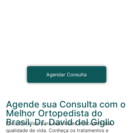
Agendar Consulta
Agende sua Consulta com o
Melhor Ortopedista do
Brasil, Dr. David del Giglio
Encontre alívio para suas dores e recupere sua
qualidade de vida. Conheça os tratamentos e