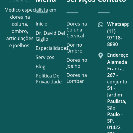
Médico especialista em
dores na
Início
Dores na
Whatsapp
coluna,
Coluna
(11)
ombro,
Dr. David Del
Cervical
97118-
articulações
Giglio
8890
Dor no
e joelhos.
Especialidades
Ombro
Endereço
Serviços
Dores no
Alameda
Joelho
Blog
Franca,
Dores na
267 -
Política De
Lombar
Privacidade
conjunto
51 -
Jardim
Paulista,
São
Paulo -
SP,
01422-