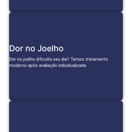
Soluções para o Joelho
Dor no Joelho
Infiltrações, medicina regenerativa e técnicas avançadas
para aliviar a dor da artrose e tratar lesões.
Dor no joelho dificulta seu dia? Temos tratamento
moderno após avaliação individualizada.
Agendar Consulta