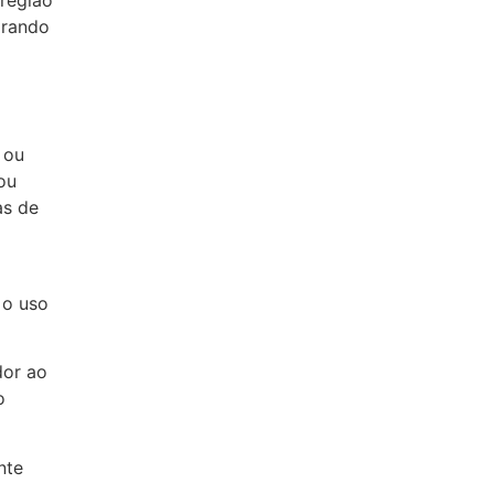
 região
orando
 ou
ou
as de
 o uso
dor ao
o
nte