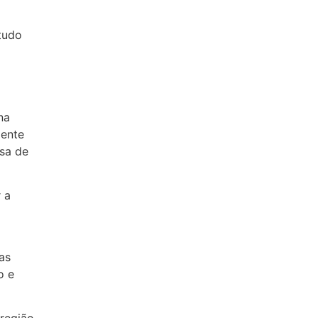
tudo
na
mente
osa de
 a
as
o e