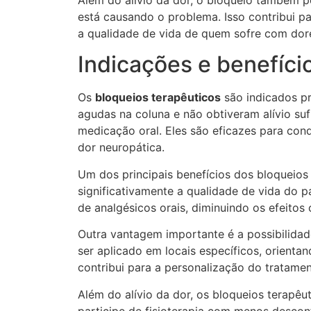
Além do alívio da dor, o bloqueio também po
está causando o problema. Isso contribui p
a qualidade de vida de quem sofre com dore
Indicações e benefíci
Os
bloqueios terapêuticos
são indicados pr
agudas na coluna e não obtiveram alívio su
medicação oral. Eles são eficazes para cond
dor neuropática.
Um dos principais benefícios dos bloqueios 
significativamente a qualidade de vida do p
de analgésicos orais, diminuindo os efeito
Outra vantagem importante é a possibilidad
ser aplicado em locais específicos, orienta
contribui para a personalização do tratame
Além do alívio da dor, os bloqueios terapêut
participe de fisioterapia com menos descon