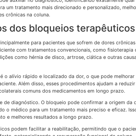
de auxiliar no diagnóstico, identificando exatamente qual
ara um tratamento mais direcionado e personalizado, melh
s crônicas na coluna.
os dos bloqueios terapêuticos
incipalmente para pacientes que sofrem de dores crônicas
ficiente com tratamentos convencionais, como fisioterapia 
ições como hérnia de disco, artrose, ciática e outras caus
é o alívio rápido e localizado da dor, o que pode melhorar
aciente. Além disso, esses procedimentos ajudam a reduzir
s colaterais comuns dos medicamentos em longo prazo.
e de diagnóstico. O bloqueio pode confirmar a origem da 
ndo o médico para um tratamento mais preciso e eficaz. Iss
nto e melhores resultados a longo prazo.
icos podem facilitar a reabilitação, permitindo que o pacie
forto, potencializando a recuperação funcional da coluna.