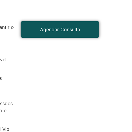
antir o
Agendar Consulta
vel
s
essões
o e
ívio