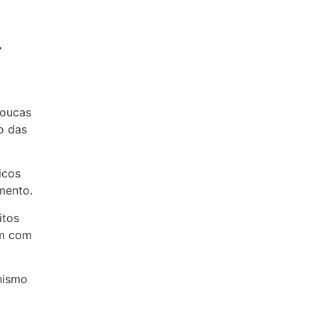
r
poucas
o das
icos
mento.
itos
em com
nismo