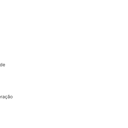
 de
eração