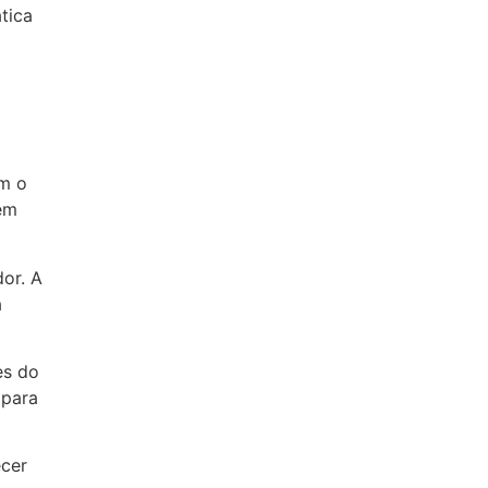
tica
om o
 em
or. A
a
es do
 para
ecer