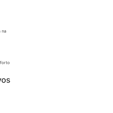
a na
forto
vos