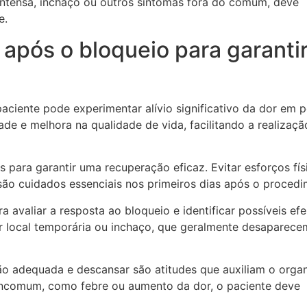
intensa, inchaço ou outros sintomas fora do comum, deve
e.
 após o bloqueio para garanti
paciente pode experimentar alívio significativo da dor em 
ade e melhora na qualidade de vida, facilitando a realizaçã
 para garantir uma recuperação eficaz. Evitar esforços fís
 são cuidados essenciais nos primeiros dias após o procedi
avaliar a resposta ao bloqueio e identificar possíveis efe
or local temporária ou inchaço, que geralmente desaparec
ão adequada e descansar são atitudes que auxiliam o orga
incomum, como febre ou aumento da dor, o paciente deve