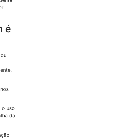
ciente
er
m é
 ou
ente.
 nos
a o uso
lha da
ação