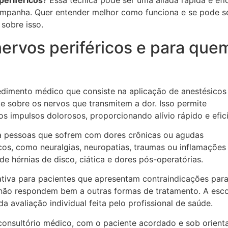
periféricos
? Essa técnica pode ser uma aliada rápida e efi
companha. Quer entender melhor como funciona e se pode s
sobre isso.
ervos periféricos e para que
dimento médico que consiste na aplicação de anestésicos
e sobre os nervos que transmitem a dor. Isso permite
 impulsos dolorosos, proporcionando alívio rápido e efici
a pessoas que sofrem com dores crônicas ou agudas
os, como neuralgias, neuropatias, traumas ou inflamações
de hérnias de disco, ciática e dores pós-operatórias.
ativa para pacientes que apresentam contraindicações par
não respondem bem a outras formas de tratamento. A esco
a avaliação individual feita pelo profissional de saúde.
consultório médico, com o paciente acordado e sob orient