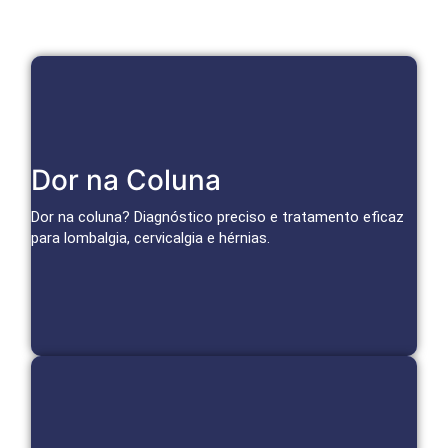
Tratamentos Avançados para Coluna
Dor na Coluna
Bloqueios, infiltrações e técnicas minimamente invasivas
tratam a causa da dor e restauram a mobilidade.
Dor na coluna? Diagnóstico preciso e tratamento eficaz
para lombalgia, cervicalgia e hérnias.
Agendar Consulta