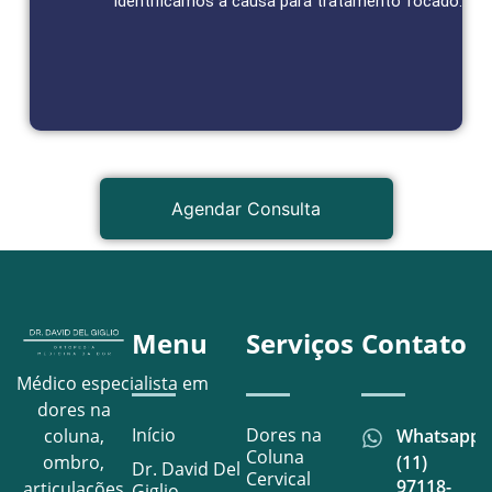
Identificamos a causa para tratamento focado.
Agendar Consulta
Agendar Consulta
Menu
Serviços
Contato
Médico especialista em
dores na
Início
Dores na
Whatsapp
coluna,
Coluna
(11)
ombro,
Dr. David Del
Cervical
97118-
articulações
Giglio