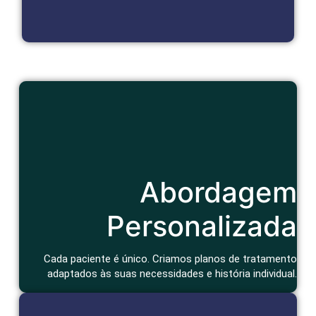
Cuidado Humanizado
Abordagem
Consulta atenciosa e um tratamento que considera seu
contexto de vida e bem-estar geral.
Agendar Consulta
Personalizada
Cada paciente é único. Criamos planos de tratamento
adaptados às suas necessidades e história individual.