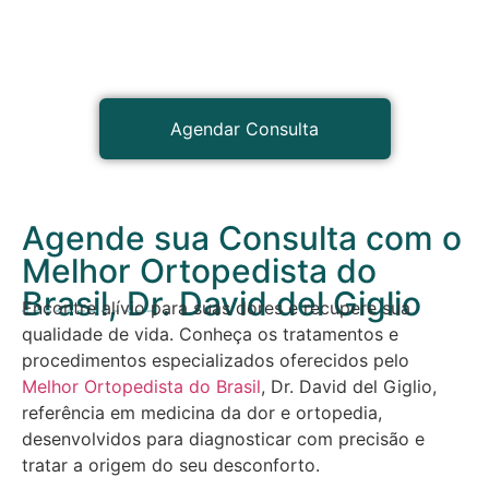
Agendar Consulta
Agende sua Consulta com o
Melhor Ortopedista do
Brasil, Dr. David del Giglio
Encontre alívio para suas dores e recupere sua
qualidade de vida. Conheça os tratamentos e
procedimentos especializados oferecidos pelo
Melhor Ortopedista do Brasil
, Dr. David del Giglio,
referência em medicina da dor e ortopedia,
desenvolvidos para diagnosticar com precisão e
tratar a origem do seu desconforto.