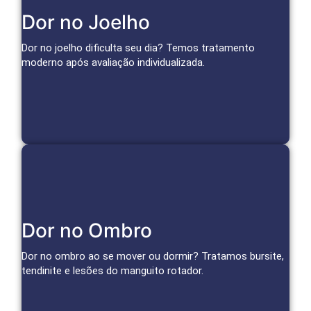
Soluções para o Joelho
Dor no Joelho
Infiltrações, medicina regenerativa e técnicas avançadas
para aliviar a dor da artrose e tratar lesões.
Dor no joelho dificulta seu dia? Temos tratamento
moderno após avaliação individualizada.
Agendar Consulta
Cuidado Especializado para Ombro
Dor no Ombro
Infiltrações, bloqueios e terapias regenerativas reduzem
inflamação e dor, restaurando a função do ombro.
Dor no ombro ao se mover ou dormir? Tratamos bursite,
tendinite e lesões do manguito rotador.
Agendar Consulta