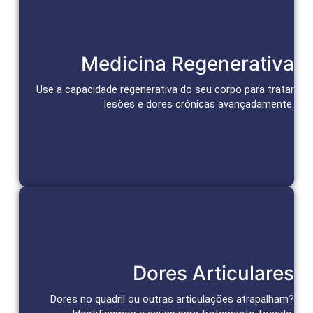
Reparação e Alívio Duradouro
Medicina Regenerativa
Células-tronco e bioativos reparam tecidos, aceleram a cura
e promovem alívio duradouro da dor.
Use a capacidade regenerativa do seu corpo para tratar
lesões e dores crônicas avançadamente.
Agendar Consulta
Tratamento das Articulações
Dores Articulares
Abordagens personalizadas para alívio da dor e recuperação
da função articular.
Dores no quadril ou outras articulações atrapalham?