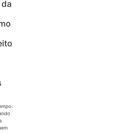
 da
omo
eito
s
tempo.
tando
s
luem