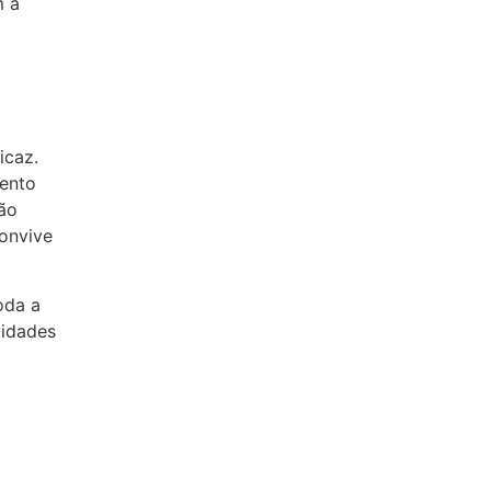
m a
icaz.
mento
vão
convive
oda a
vidades