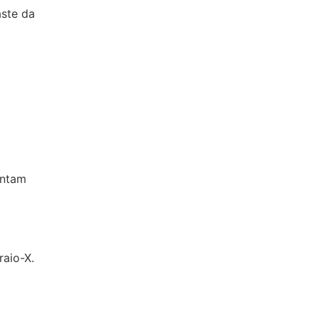
aste da
entam
raio-X.