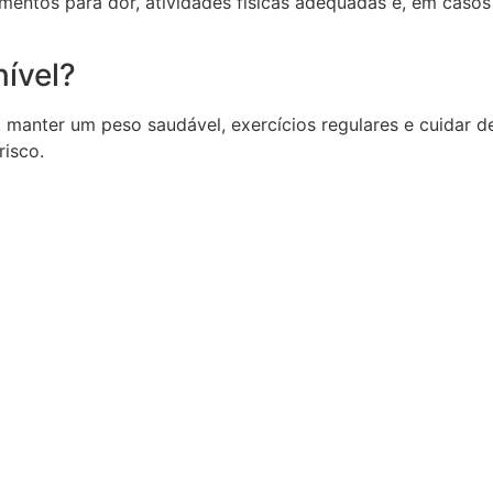
amentos para dor, atividades físicas adequadas e, em casos
nível?
manter um peso saudável, exercícios regulares e cuidar d
risco.