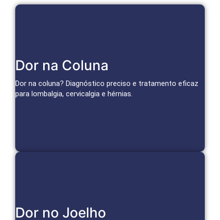
Tratamentos Avançados para Coluna
Dor na Coluna
Bloqueios, infiltrações e técnicas minimamente invasivas
tratam a causa da dor e restauram a mobilidade.
Dor na coluna? Diagnóstico preciso e tratamento eficaz
para lombalgia, cervicalgia e hérnias.
Agendar Consulta
Soluções para o Joelho
Dor no Joelho
Infiltrações, medicina regenerativa e técnicas avançadas