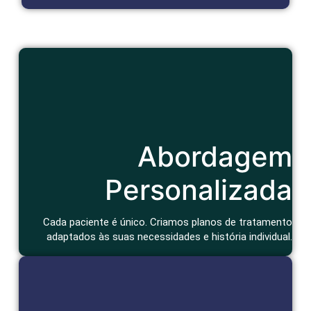
Cuidado Humanizado
Abordagem
Consulta atenciosa e um tratamento que considera seu
contexto de vida e bem-estar geral.
Agendar Consulta
Personalizada
Cada paciente é único. Criamos planos de tratamento
adaptados às suas necessidades e história individual.