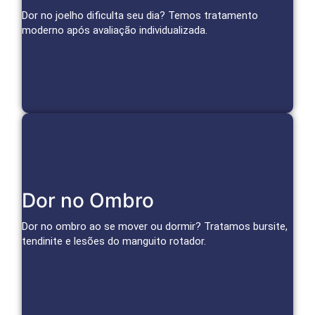
para aliviar a dor da artrose e tratar lesões.
Dor no joelho dificulta seu dia? Temos tratamento
moderno após avaliação individualizada.
Agendar Consulta
Cuidado Especializado para Ombro
Dor no Ombro
Infiltrações, bloqueios e terapias regenerativas reduzem
inflamação e dor, restaurando a função do ombro.
Dor no ombro ao se mover ou dormir? Tratamos bursite,
tendinite e lesões do manguito rotador.
Agendar Consulta