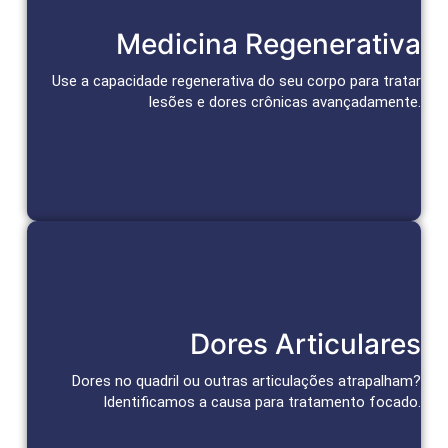
Reparação e Alívio Duradouro
Medicina Regenerativa
Células-tronco e bioativos reparam tecidos, aceleram a cura
e promovem alívio duradouro da dor.
Use a capacidade regenerativa do seu corpo para tratar
lesões e dores crônicas avançadamente.
Agendar Consulta
Tratamento das Articulações
Dores Articulares
Abordagens personalizadas para alívio da dor e recuperação
da função articular.
Dores no quadril ou outras articulações atrapalham?
Identificamos a causa para tratamento focado.
Agendar Consulta