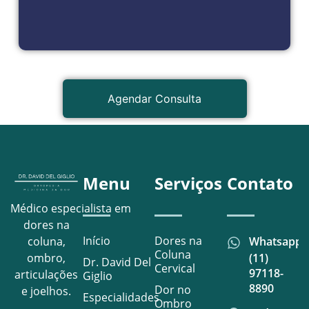
Agendar Consulta
Menu
Serviços
Contato
Médico especialista em
dores na
Início
Dores na
Whatsapp
coluna,
Coluna
(11)
ombro,
Dr. David Del
Cervical
97118-
articulações
Giglio
8890
Dor no
e joelhos.
Especialidades
Ombro